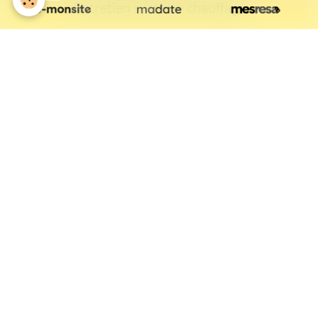
Entretien système chauffage
L'Entreprise LABBÉ
Qui sommes-nous ?
L'
Entreprise LABBÉ
est une entreprise générale du bâtiment,
spécialisée dans le chauffage et la rénovation, respectueuse des
techniques et des méthodes les mieux adaptéees à favoriser les
économies d'énergie.
L'
Entreprise LABBÉ
a été créée en 2006 par Mr Jérôme LABBÉ, pour
intervenir auprès des particuliers et des professionnels.
Située dans les Hauts de France, dans le département de l'Aisne, entre
Soissons et Château-Thierry, et proche de Fère en Tardenois,
l'
Entreprise LABBÉ
intervient également sur la région parisienne et la
Marne.
Quelque soit l'importance de vos besoins, l'
Entreprise LABBÉ
prend