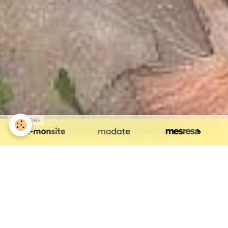
SPONSORS
Entretien système chauffage
Isolation thermique
performante des combles
aménagés.