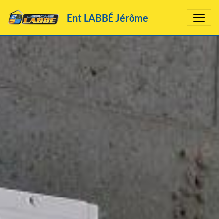
Ent LABBÉ Jérôme