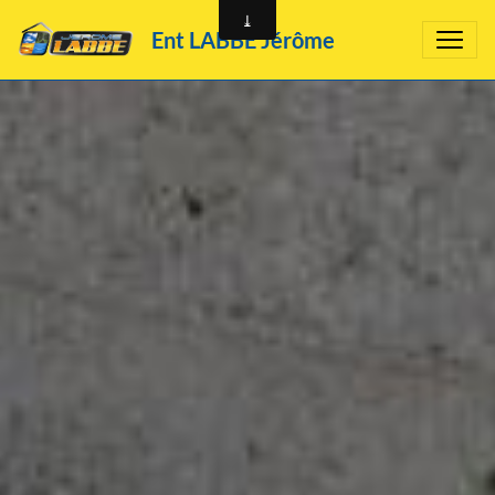
Ent LABBÉ Jérôme