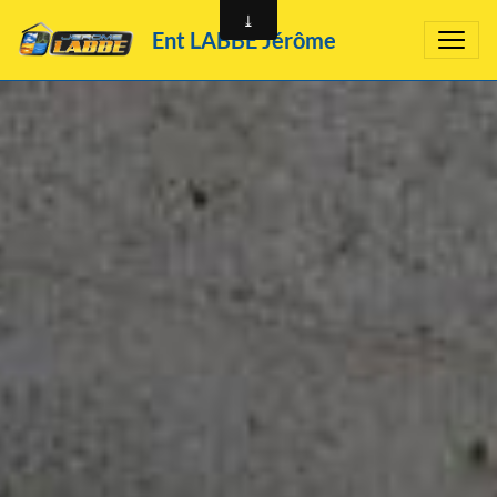
Ent LABBÉ Jérôme