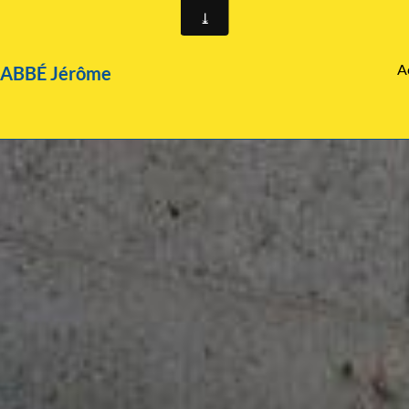
A
LABBÉ Jérôme